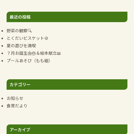
ゲ
ー
最近の投稿
シ
ョ
野菜の観察🔍
ン
とくだいビスケット🍪
夏の遊びを満喫
７月お誕生会🎂＆絵本献立📖
プールあそび（もも組）
カテゴリー
お知らせ
食育だより
アーカイブ