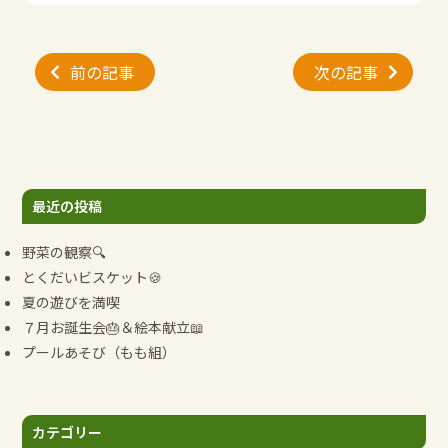
投
前の記事
次の記事
稿
ナ
ビ
ゲ
ー
最近の投稿
シ
ョ
野菜の観察🔍
ン
とくだいビスケット🍪
夏の遊びを満喫
７月お誕生会🎂＆絵本献立📖
プールあそび（もも組）
カテゴリー