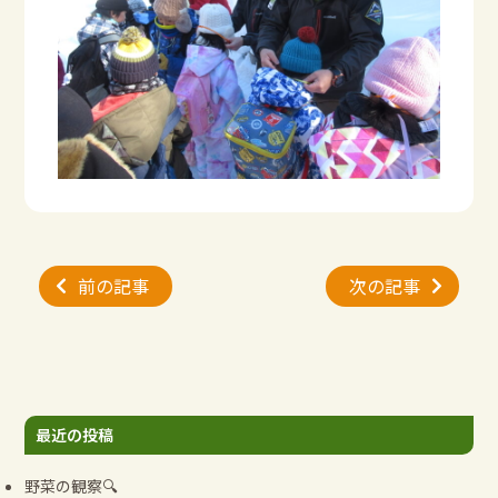
投
前の記事
次の記事
稿
ナ
ビ
ゲ
ー
最近の投稿
シ
ョ
野菜の観察🔍