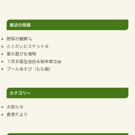
ビ
ゲ
ー
最近の投稿
シ
ョ
野菜の観察🔍
ン
とくだいビスケット🍪
夏の遊びを満喫
７月お誕生会🎂＆絵本献立📖
プールあそび（もも組）
カテゴリー
お知らせ
食育だより