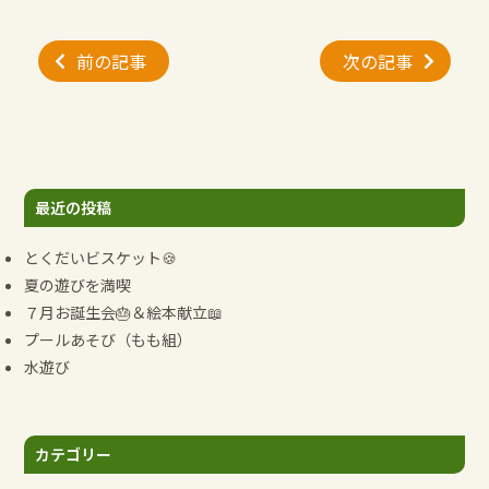
投
前の記事
次の記事
稿
ナ
ビ
ゲ
ー
最近の投稿
シ
ョ
とくだいビスケット🍪
ン
夏の遊びを満喫
７月お誕生会🎂＆絵本献立📖
プールあそび（もも組）
水遊び
カテゴリー