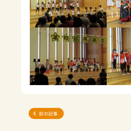
投
前の記事
稿