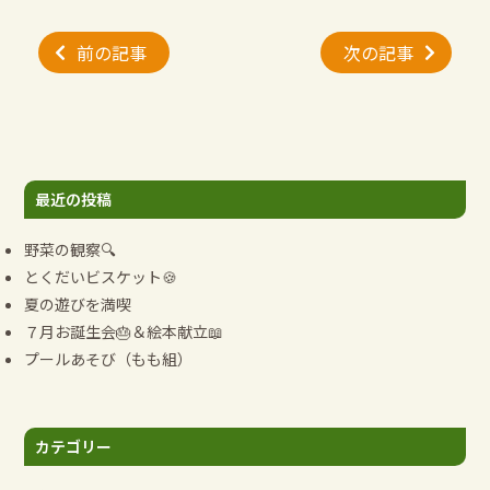
投
前の記事
次の記事
稿
ナ
ビ
ゲ
ー
最近の投稿
シ
ョ
野菜の観察🔍
ン
とくだいビスケット🍪
夏の遊びを満喫
７月お誕生会🎂＆絵本献立📖
プールあそび（もも組）
カテゴリー