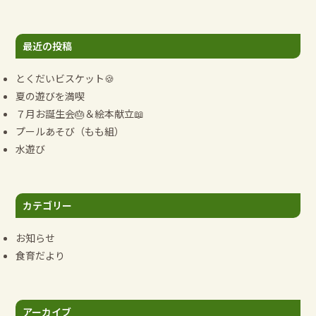
ゲ
ー
最近の投稿
シ
ョ
とくだいビスケット🍪
ン
夏の遊びを満喫
７月お誕生会🎂＆絵本献立📖
プールあそび（もも組）
水遊び
カテゴリー
お知らせ
食育だより
アーカイブ