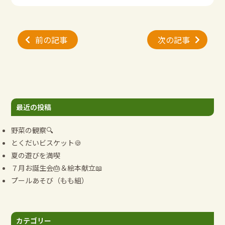
投
前の記事
次の記事
稿
ナ
ビ
ゲ
ー
最近の投稿
シ
ョ
野菜の観察🔍
ン
とくだいビスケット🍪
夏の遊びを満喫
７月お誕生会🎂＆絵本献立📖
プールあそび（もも組）
カテゴリー