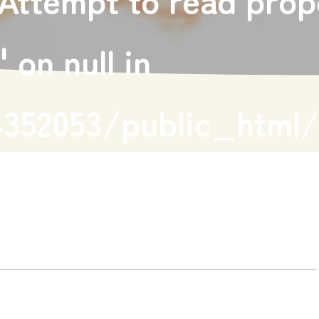
 on null in
352053/public_html/
omori.com/wp-
themes/kodomonomor
le.php
on line
5