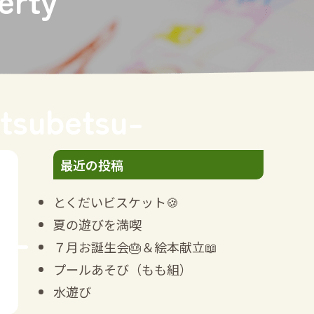
tsubetsu-
最近の投稿
とくだいビスケット🍪
夏の遊びを満喫
i-
７月お誕生会🎂＆絵本献立📖
プールあそび（もも組）
水遊び