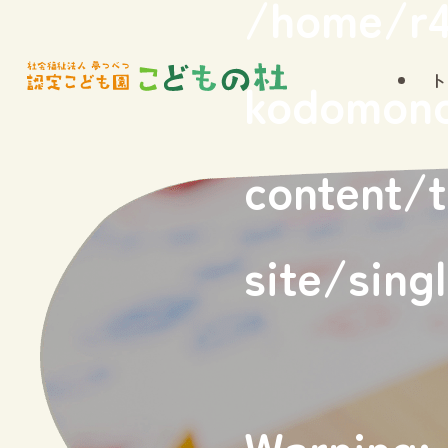
/home/r4
ト
kodomon
content/
site/sing
Warning
: