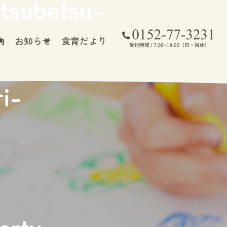
tsubetsu-
内
お知らせ
食育だより
i-
erty