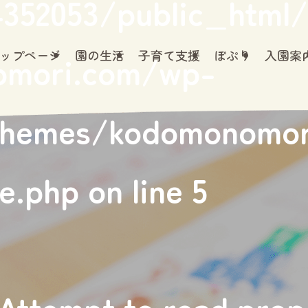
352053/public_html/
ップページ
園の生活
子育て支援
ぽぷり
入園案
omori.com/wp-
themes/kodomonomor
le.php
on line
5
 Attempt to read prop