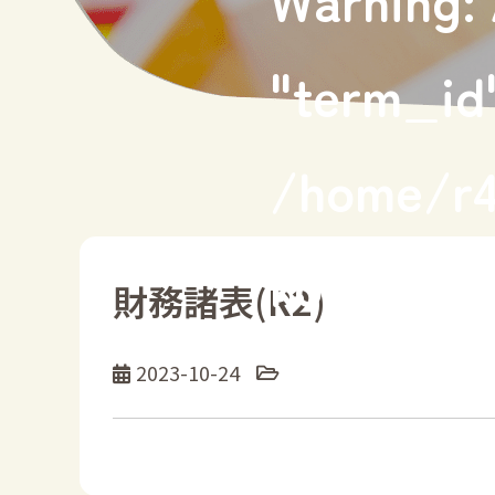
"term_id"
/home/r4
kodomon
財務諸表(R2)
content/
2023-10-24
site/sing