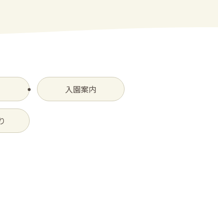
入園案内
り